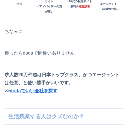
サイト
・20代の転職サイト
特徴
エージェント
・アドバイザーの質
・無料の
適職診断
・未経験に強い
が高い
ちなみに
迷ったらdoda
で間違いありません。
求人数20万件超は日本トップクラス、かつエージェント
は任意、と使い勝手がいいです。
>>
dodaでいい会社を探す
生活残業する人はクズなのか？